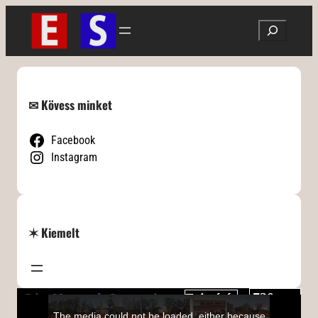
Ugrás
Search
a
tartalomhoz
✉ Kövess minket
Facebook
Instagram
✶ Kiemelt