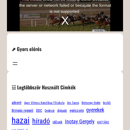
⬈ Gyors elérés
☳ Legtöbbször Használt Címkék
advent
Apor Vilmos Katolikus Főiskola
Ars Sacra
Beleznay Endre
bicikli
gyerekek
Bringás reggeli
DDC
egészség
Deákvár
díjátadó
hazai
híradó
Inotay Gergely
idősek
KATTÁRS