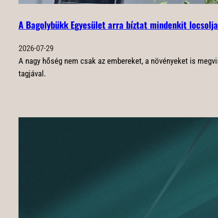
A Bagolybükk Egyesület arra bíztat mindenkit locsolja
2026-07-29
A nagy hőség nem csak az embereket, a növényeket is megvisel
tagjával.