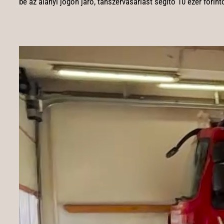
be az alanyi jogon járó, tanszervásárlást segítő 10 ezer fori