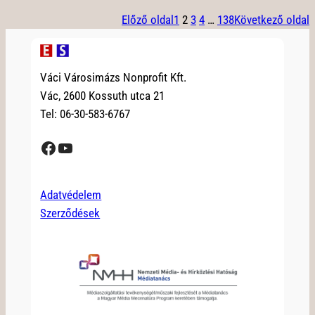
Előző oldal
1
2
3
4
…
138
Következő oldal
Váci Városimázs Nonprofit Kft.
Vác, 2600 Kossuth utca 21
Tel: 06-30-583-6767
Facebook
YouTube
Adatvédelem
Szerződések