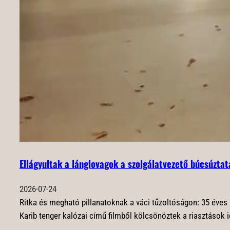
Ellágyultak a lánglovagok a szolgálatvezető búcsúzta
2026-07-24
Ritka és megható pillanatoknak a váci tűzoltóságon: 35 éves
Karib tenger kalózai című filmből kölcsönöztek a riasztások i