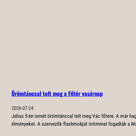
Örömtánccal telt meg a Főtér vasárnap
2026-07-24
Július 5-én ismét örömtánccal telt meg Vác főtere. A már ha
élményeket. A szervezők flashmobját örömmel fogadták a Márc