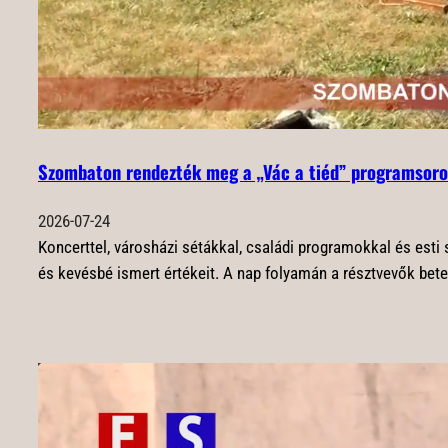
Szombaton rendezték meg a „Vác a tiéd” programsoro
2026-07-24
Koncerttel, városházi sétákkal, családi programokkal és esti
és kevésbé ismert értékeit. A nap folyamán a résztvevők bet