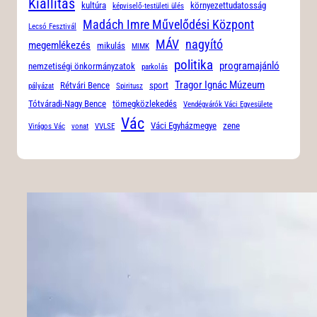
Kiállítás
kultúra
környezettudatosság
képviselő-testületi ülés
Madách Imre Művelődési Központ
Lecsó Fesztivál
MÁV
nagyító
megemlékezés
mikulás
MIMK
politika
programajánló
nemzetiségi önkormányzatok
parkolás
Tragor Ignác Múzeum
Rétvári Bence
sport
pályázat
Spiritusz
Tótváradi-Nagy Bence
tömegközlekedés
Vendégvárók Váci Egyesülete
Vác
Váci Egyházmegye
zene
Virágos Vác
vonat
VVLSE