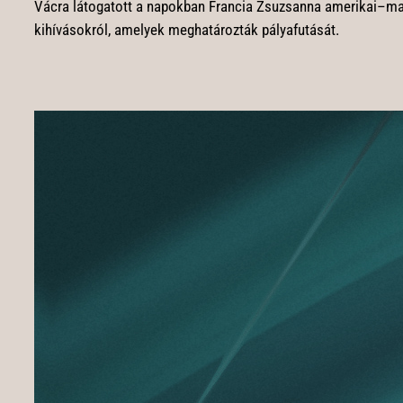
Vácra látogatott a napokban Francia Zsuzsanna amerikai–magyar
kihívásokról, amelyek meghatározták pályafutását.